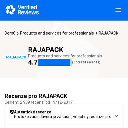
Domů
Products and services for professionals
RAJAPACK
RAJAPACK
Products and services for professionals
4.7
(Zobrazit recenze)
Recenze pro RAJAPACK
Celkem: 2 989 recenzí od 19/12/2017
Autentické recenze
Protože vaše důvěra je zásadní, všechny recenze procházejí přísným kontrolním postupem, od jejich shromáždění přes moderaci až po zveřejnění, aby byla zaručena maximální spolehlivost.