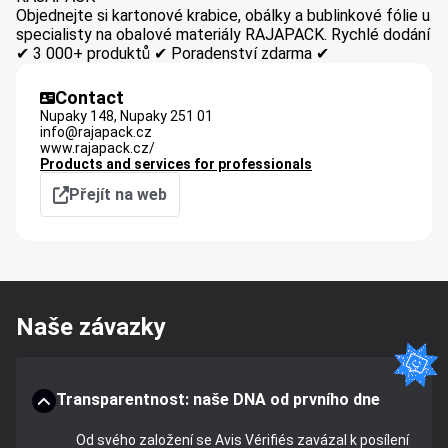
Objednejte si kartonové krabice, obálky a bublinkové fólie u
specialisty na obalové materiály RAJAPACK. Rychlé dodání
✔ 3 000+ produktů ✔ Poradenství zdarma ✔
Contact
Nupaky 148,
Nupaky
251 01
info@rajapack.cz
www.rajapack.cz/
Products and services for professionals
Přejít na web
Naše závazky
Transparentnost: naše DNA od prvního dne
Od svého založení se Avis Vérifiés zavázal k posílení