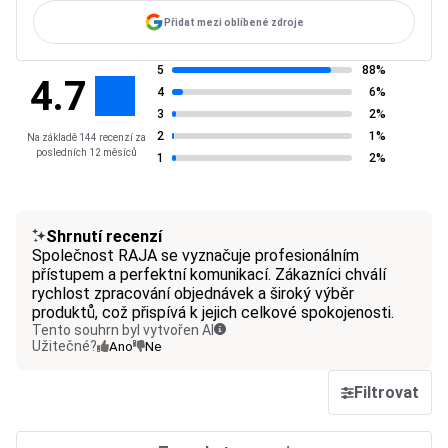
Přidat mezi oblíbené zdroje
5
88%
4.7
4
6%
3
2%
2
1%
Na základě 144 recenzí za
posledních 12 měsíců
1
2%
Shrnutí recenzí
Společnost RAJA se vyznačuje profesionálním
přístupem a perfektní komunikací. Zákazníci chválí
rychlost zpracování objednávek a široký výběr
produktů, což přispívá k jejich celkové spokojenosti.
Tento souhrn byl vytvořen AI
Užitečné?
Ano
Ne
Filtrovat